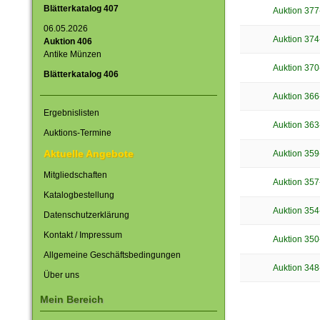
Blätterkatalog 407
Auktion 377
06.05.2026
Auktion 374
Auktion 406
Antike Münzen
Auktion 370
Blätterkatalog 406
Auktion 366
Ergebnislisten
Auktion 363
Auktions-Termine
Aktuelle Angebote
Auktion 359
Mitgliedschaften
Auktion 357
Katalogbestellung
Auktion 354
Datenschutzerklärung
Kontakt / Impressum
Auktion 350
Allgemeine Geschäftsbedingungen
Auktion 348
Über uns
Mein Bereich