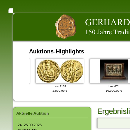
Auktions-Highlights
os 2295
Los 2132
Los 674
500,00 €
2.500,00 €
10.000,00 €
Ergebnisl
Aktuelle Auktion
24.-25.09.2026