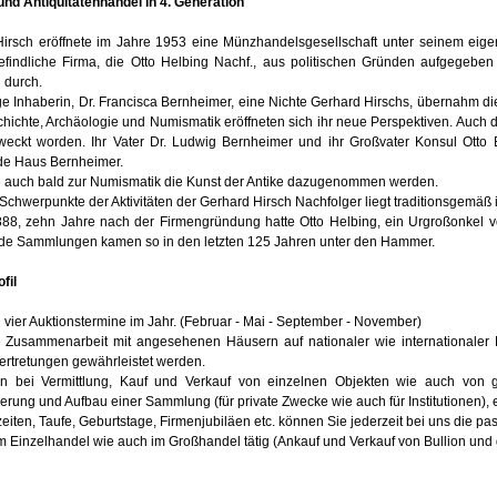
nd Antiquitätenhandel in 4. Generation
irsch eröffnete im Jahre 1953 eine Münzhandelsgesellschaft unter seinem eig
efindliche Firma, die Otto Helbing Nachf., aus politischen Gründen aufgegeb
 durch.
ge Inhaberin, Dr. Francisca Bernheimer, eine Nichte Gerhard Hirschs, übernahm di
hichte, Archäologie und Numismatik eröffneten sich ihr neue Perspektiven. Auch du
weckt worden. Ihr Vater Dr. Ludwig Bernheimer und ihr Großvater Konsul Otto
de Haus Bernheimer.
 auch bald zur Numismatik die Kunst der Antike dazugenommen werden.
 Schwerpunkte der Aktivitäten der Gerhard Hirsch Nachfolger liegt traditionsgemäß
888, zehn Jahre nach der Firmengründung hatte Otto Helbing, ein Urgroßonkel vo
e Sammlungen kamen so in den letzten 125 Jahren unter den Hammer.
fil
n vier Auktionstermine im Jahr. (Februar - Mai - September - November)
e Zusammenarbeit mit angesehenen Häusern auf nationaler wie internationale
ertretungen gewährleistet werden.
en bei Vermittlung, Kauf und Verkauf von einzelnen Objekten wie auch von
ierung und Aufbau einer Sammlung (für private Zwecke wie auch für Institutionen)
eiten, Taufe, Geburtstage, Firmenjubiläen etc. können Sie jederzeit bei uns die 
im Einzelhandel wie auch im Großhandel tätig (Ankauf und Verkauf von Bullion und 