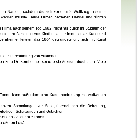
enen Namen, nachdem die sich vor dem 2. Weltkrieg in seiner
en werden musste. Beide Firmen betrieben Handel und führten
e Firma nach seinem Tod 1982. Nicht nur durch ihr Studium der
rch ihre Familie ist von Kindheit an ihr Interesse an Kunst und
 Bernheimer leiteten das 1864 gegründete und sich mit Kunst
 in der Durchführung von Auktionen.
n Frau Dr. Bernheimer, seine erste Auktion abgehalten. Viele
r Ebene kann außerdem eine Kundenbetreuung mit weltweiten
 ganzen Sammlungen zur Seite, übernehmen die Betreuung,
, erledigen Schätzungen und Gutachten.
passenden Geschenke finden.
größeren Lots).