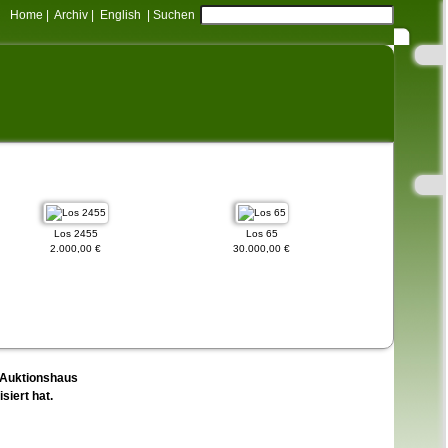
Home
|
Archiv
|
English
|
Suchen
Los 2455
Los 65
Los 6
2.000,00 €
30.000,00 €
10.000,
d Auktionshaus
siert hat.