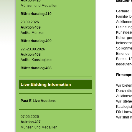
Auktion 410
Münzen- u
Münzen und Medaillen
Gerhard H
Blätterkatalog 410
Familie b
Auktionen
23.09.2026
Die heuti
Auktion 409
Kunstgesc
Antike Münzen
Kultur ge
Blätterkatalog 409
befassen
So konnte
22.-23.09.2026
Einer der
Auktion 408
Bereits 1
Antike Kunstobjekte
bedeutend
Blätterkatalog 408
Firmenpro
Live-Bidding Information
Wir biete
Durch di
Auktionsv
Past E-Live Auctions
Wir steh
Katalogis
Für Hochz
07.05.2026
Wir sind 
Auktion 407
Münzen und Medaillen