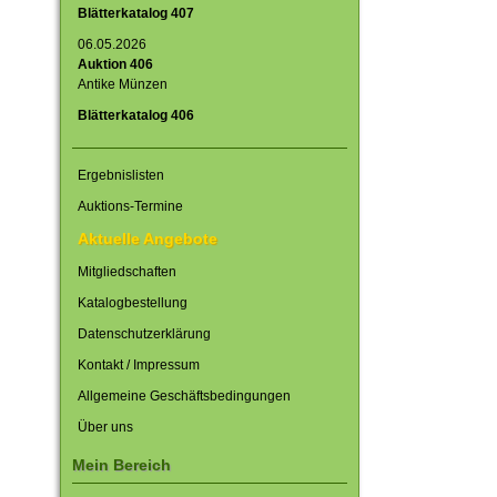
Blätterkatalog 407
06.05.2026
Auktion 406
Antike Münzen
Blätterkatalog 406
Ergebnislisten
Auktions-Termine
Aktuelle Angebote
Mitgliedschaften
Katalogbestellung
Datenschutzerklärung
Kontakt / Impressum
Allgemeine Geschäftsbedingungen
Über uns
Mein Bereich