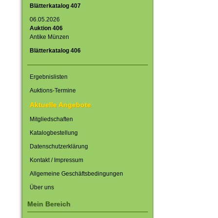
Blätterkatalog 407
06.05.2026
Auktion 406
Antike Münzen
Blätterkatalog 406
Ergebnislisten
Auktions-Termine
Aktuelle Angebote
Mitgliedschaften
Katalogbestellung
Datenschutzerklärung
Kontakt / Impressum
Allgemeine Geschäftsbedingungen
Über uns
Mein Bereich