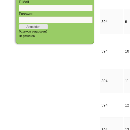
E-Mail
Passwort
394
9
Passwort vergessen?
Registrieren
394
10
394
11
394
12
394
13