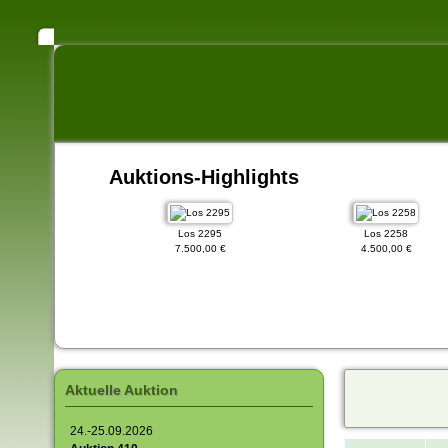
Auktions-Highlights
 67
Los 2295
Los 2258
0,00 €
7.500,00 €
4.500,00 €
Aktuelle Auktion
24.-25.09.2026