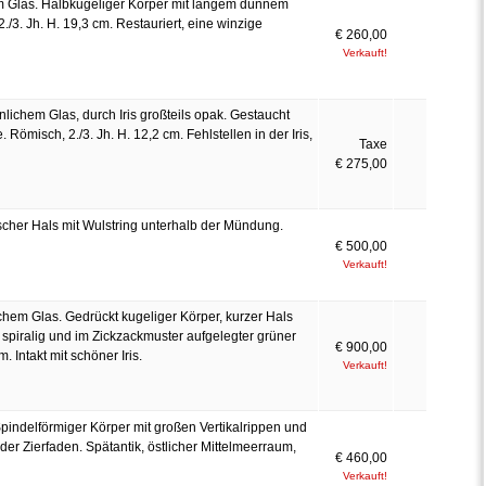
em Glas. Halbkugeliger Körper mit langem dünnem
/3. Jh. H. 19,3 cm. Restauriert, eine winzige
€ 260,00
Verkauft!
nlichem Glas, durch Iris großteils opak. Gestaucht
Römisch, 2./3. Jh. H. 12,2 cm. Fehlstellen in der Iris,
Taxe
€ 275,00
scher Hals mit Wulstring unterhalb der Mündung.
€ 500,00
Verkauft!
ichem Glas. Gedrückt kugeliger Körper, kurzer Hals
piralig und im Zickzackmuster aufgelegter grüner
€ 900,00
. Intakt mit schöner Iris.
Verkauft!
Spindelförmiger Körper mit großen Vertikalrippen und
r Zierfaden. Spätantik, östlicher Mittelmeerraum,
€ 460,00
Verkauft!