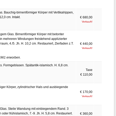
s. Bauchig-birnenförmiger Körper mit Vertikalrippen,
2,0 cm. Intakt.
€ 680,00
Verkauft!
igem Glas. Birnenförmiger Körper mit betonter
 in mehreren Windungen freistehend applizierter
aum, 4./5. Jh. H. 10,2 cm. Restauriert, Zierfaden z.T.
€ 440,00
Verkauft!
1961 erworben.
. Formgeblasen. Spätantik-islamisch. H. 6,8 cm.
Taxe
€ 110,00
iger Körper, zylindrischer Hals und ausbiegende
€ 170,00
Verkauft!
Glas. Steile Wandung mit einbiegendem Rand. 3
der frühislamisch, 7.-9. Jh. H. 5,8 cm. Restauriert.
€ 360,00