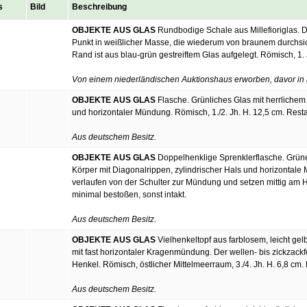
s
Bild
Beschreibung
OBJEKTE AUS GLAS
Rundbodige Schale aus Millefioriglas.
Punkt in weißlicher Masse, die wiederum von braunem durchsic
Rand ist aus blau-grün gestreiftem Glas aufgelegt. Römisch, 1. J
Von einem niederländischen Auktionshaus erworben, davor in
OBJEKTE AUS GLAS
Flasche. Grünliches Glas mit herrlichem 
und horizontaler Mündung. Römisch, 1./2. Jh. H. 12,5 cm. Restau
Aus deutschem Besitz.
OBJEKTE AUS GLAS
Doppelhenklige Sprenklerflasche. Grüne
Körper mit Diagonalrippen, zylindrischer Hals und horizontale
verlaufen von der Schulter zur Mündung und setzen mittig am Ha
minimal bestoßen, sonst intakt.
Aus deutschem Besitz.
OBJEKTE AUS GLAS
Vielhenkeltopf aus farblosem, leicht gel
mit fast horizontaler Kragenmündung. Der wellen- bis zickzackfö
Henkel. Römisch, östlicher Mittelmeerraum, 3./4. Jh. H. 6,8 cm. 
Aus deutschem Besitz.