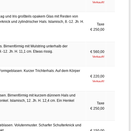
Verkauft!
ag und Iris großteils opakem Glas mit Resten von
ick und zylindrischer Hals. Islamisch, 8.-12. Jh. H.
Taxe
€ 250,00
 Birnenförmig mit Wulstring unterhalb der
12. Jh. H. 11,1 cm. Etwas rissig.
€ 560,00
Verkauft!
Formgeblasen. Kurzer Trichterhals. Auf dem Körper
€ 220,00
Verkauft!
sen. Birnenförmig mit kurzem dünnem Hals und
kel. Islamisch, 12. Jh. H. 12,4 cm. Ein Henkel
Taxe
€ 250,00
blasen. Volutenmuster. Scharfer Schulterknick und
kt.
€ 150,00