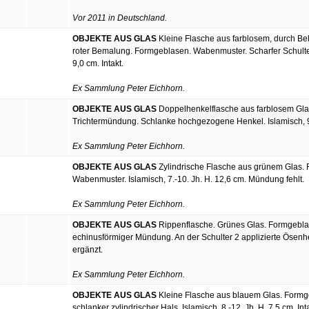
Vor 2011 in Deutschland.
OBJEKTE AUS GLAS
Kleine Flasche aus farblosem, durch Bel
roter Bemalung. Formgeblasen. Wabenmuster. Scharfer Schulterkn
9,0 cm. Intakt.
Ex Sammlung Peter Eichhorn.
OBJEKTE AUS GLAS
Doppelhenkelflasche aus farblosem Glas.
Trichtermündung. Schlanke hochgezogene Henkel. Islamisch, 9.-
Ex Sammlung Peter Eichhorn.
OBJEKTE AUS GLAS
Zylindrische Flasche aus grünem Glas. 
Wabenmuster. Islamisch, 7.-10. Jh. H. 12,6 cm. Mündung fehlt.
Ex Sammlung Peter Eichhorn.
OBJEKTE AUS GLAS
Rippenflasche. Grünes Glas. Formgebla
echinusförmiger Mündung. An der Schulter 2 applizierte Ösenhen
ergänzt.
Ex Sammlung Peter Eichhorn.
OBJEKTE AUS GLAS
Kleine Flasche aus blauem Glas. Formge
schlanker zylindrischer Hals. Islamisch, 8.-12. Jh. H. 7,5 cm. Inta