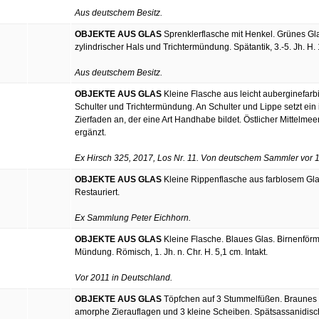
Aus deutschem Besitz.
OBJEKTE AUS GLAS
Sprenklerflasche mit Henkel. Grünes Gla
zylindrischer Hals und Trichtermündung. Spätantik, 3.-5. Jh. H. 1
Aus deutschem Besitz.
OBJEKTE AUS GLAS
Kleine Flasche aus leicht auberginefarb
Schulter und Trichtermündung. An Schulter und Lippe setzt ein
Zierfaden an, der eine Art Handhabe bildet. Östlicher Mittelmeerr
ergänzt.
Ex Hirsch 325, 2017, Los Nr. 11. Von deutschem Sammler vor 
OBJEKTE AUS GLAS
Kleine Rippenflasche aus farblosem Glas
Restauriert.
Ex Sammlung Peter Eichhorn.
OBJEKTE AUS GLAS
Kleine Flasche. Blaues Glas. Birnenförm
Mündung. Römisch, 1. Jh. n. Chr. H. 5,1 cm. Intakt.
Vor 2011 in Deutschland.
OBJEKTE AUS GLAS
Töpfchen auf 3 Stummelfüßen. Braunes 
amorphe Zierauflagen und 3 kleine Scheiben. Spätsassanidisch o