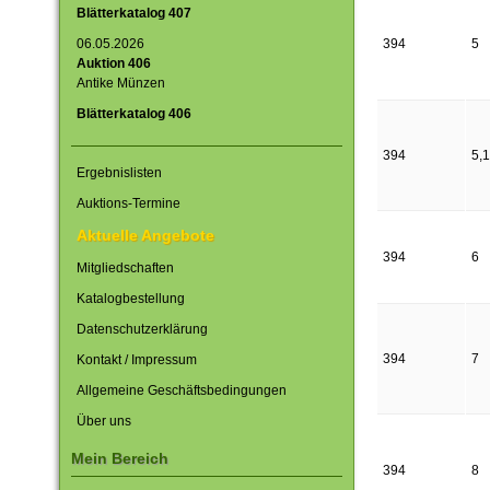
Blätterkatalog 407
06.05.2026
394
5
Auktion 406
Antike Münzen
Blätterkatalog 406
394
5,1
Ergebnislisten
Auktions-Termine
Aktuelle Angebote
394
6
Mitgliedschaften
Katalogbestellung
Datenschutzerklärung
394
7
Kontakt / Impressum
Allgemeine Geschäftsbedingungen
Über uns
Mein Bereich
394
8