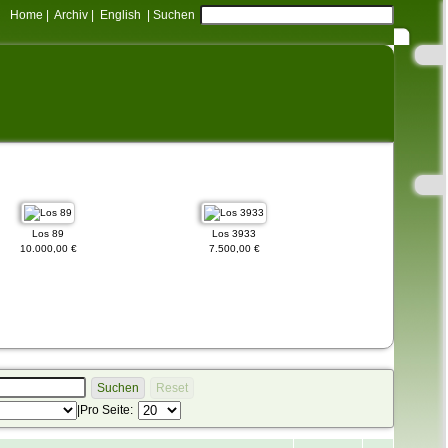
Home
|
Archiv
|
English
|
Suchen
Los 89
Los 3933
Los 3047
10.000,00 €
7.500,00 €
1.500,00 €
Suchen
Reset
|
Pro Seite: