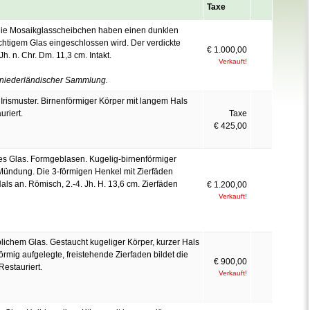
Taxe
 Die Mosaikglasscheibchen haben einen dunklen
htigem Glas eingeschlossen wird. Der verdickte
€ 1.000,00
h. n. Chr. Dm. 11,3 cm. Intakt.
Verkauft!
 niederländischer Sammlung.
Irismuster. Birnenförmiger Körper mit langem Hals
riert.
Taxe
€ 425,00
s Glas. Formgeblasen. Kugelig-birnenförmiger
 Mündung. Die 3-förmigen Henkel mit Zierfäden
ls an. Römisch, 2.-4. Jh. H. 13,6 cm. Zierfäden
€ 1.200,00
Verkauft!
blichem Glas. Gestaucht kugeliger Körper, kurzer Hals
rmig aufgelegte, freistehende Zierfaden bildet die
€ 900,00
Restauriert.
Verkauft!