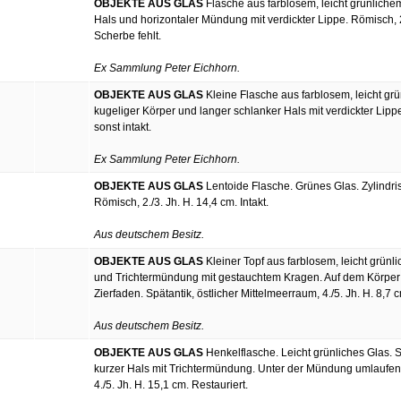
OBJEKTE AUS GLAS
Flasche aus farblosem, leicht grünlich
Hals und horizontaler Mündung mit verdickter Lippe. Römisch, 2.
Scherbe fehlt.
Ex Sammlung Peter Eichhorn.
OBJEKTE AUS GLAS
Kleine Flasche aus farblosem, leicht grü
kugeliger Körper und langer schlanker Hals mit verdickter Lippe. 
sonst intakt.
Ex Sammlung Peter Eichhorn.
OBJEKTE AUS GLAS
Lentoide Flasche. Grünes Glas. Zylindri
Römisch, 2./3. Jh. H. 14,4 cm. Intakt.
Aus deutschem Besitz.
OBJEKTE AUS GLAS
Kleiner Topf aus farblosem, leicht grünl
und Trichtermündung mit gestauchtem Kragen. Auf dem Körper s
Zierfaden. Spätantik, östlicher Mittelmeerraum, 4./5. Jh. H. 8,7 cm
Aus deutschem Besitz.
OBJEKTE AUS GLAS
Henkelflasche. Leicht grünliches Glas. 
kurzer Hals mit Trichtermündung. Unter der Mündung umlaufende
4./5. Jh. H. 15,1 cm. Restauriert.