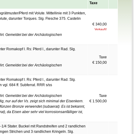
Taxe
rätmuster/Pferd mit Volute. Mittellinie mit 3 Punkten,
olute, darunter Torques. Slg. Flesche 375. Castelin
€ 340,00
Verkauft!
rt. Gemeldet bei der Archäologischen
er Romakopf l. Rs: Pferd l., darunter Rad. Slg.
Taxe
€ 150,00
rt. Gemeldet bei der Archäologischen
er Romakopf l. Rs: Pferd l., darunter Rad. Slg.
n vgl. 684 ff. Subferrat. RRR s/ss
rt. Gemeldet bei der Archäologischen
Taxe
g, nur auf der Vs. zeigt sich minimal der Eisenkern.
€ 1.500,00
Münzen Bronze verwendet (subaerat). Es ist bekannt,
t), da Eisen aber sehr viel korrosionsanfälliger ist,
4 Stater. Buckel mit Randstreifen und 2 randlichen
ngen Strichen und 3 randlichen Kringeln. Slg.