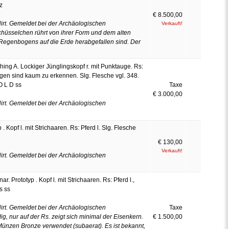
z
€ 8.500,00
rt. Gemeldet bei der Archäologischen
Verkauft!
sselchen rührt von ihrer Form und dem alten
egenbogens auf die Erde herabgefallen sind. Der
ing A. Lockiger Jünglingskopf r. mit Punktauge. Rs:
en sind kaum zu erkennen. Slg. Flesche vgl. 348.
O L D ss
Taxe
€ 3.000,00
rt. Gemeldet bei der Archäologischen
. Kopf l. mit Strichaaren. Rs: Pferd l. Slg. Flesche
€ 130,00
Verkauft!
rt. Gemeldet bei der Archäologischen
. Prototyp . Kopf l. mit Strichaaren. Rs: Pferd l.,
s ss
rt. Gemeldet bei der Archäologischen
Taxe
g, nur auf der Rs. zeigt sich minimal der Eisenkern.
€ 1.500,00
Münzen Bronze verwendet (subaerat). Es ist bekannt,