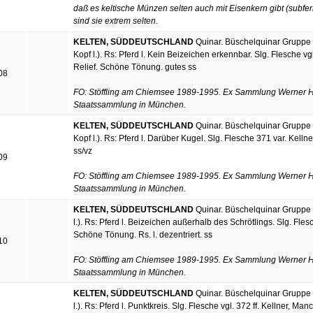
daß es keltische Münzen selten auch mit Eisenkern gibt (subferra
sind sie extrem selten.
KELTEN, SÜDDEUTSCHLAND
Quinar. Büschelquinar Gruppe 
Kopf l.). Rs: Pferd l. Kein Beizeichen erkennbar. Slg. Flesche vg
Relief. Schöne Tönung. gutes ss
08
FO: Stöffling am Chiemsee 1989-1995. Ex Sammlung Werner Hi
Staatssammlung in München.
KELTEN, SÜDDEUTSCHLAND
Quinar. Büschelquinar Gruppe 
Kopf l.). Rs: Pferd l. Darüber Kugel. Slg. Flesche 371 var. Kell
ss/vz
09
FO: Stöffling am Chiemsee 1989-1995. Ex Sammlung Werner Hi
Staatssammlung in München.
KELTEN, SÜDDEUTSCHLAND
Quinar. Büschelquinar Gruppe 
l.). Rs: Pferd l. Beizeichen außerhalb des Schrötlings. Slg. Flesc
Schöne Tönung. Rs. l. dezentriert. ss
10
FO: Stöffling am Chiemsee 1989-1995. Ex Sammlung Werner Hi
Staatssammlung in München.
KELTEN, SÜDDEUTSCHLAND
Quinar. Büschelquinar Gruppe 
l.). Rs: Pferd l. Punktkreis. Slg. Flesche vgl. 372 ff. Kellner, M