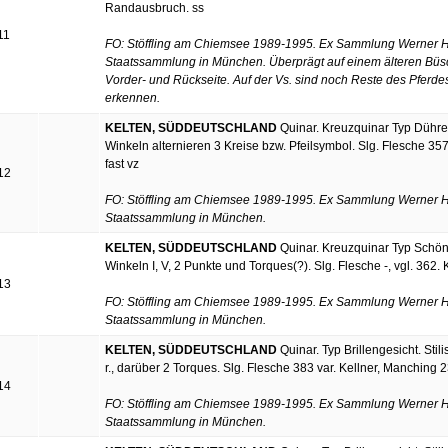
Randausbruch. ss
11
FO: Stöffling am Chiemsee 1989-1995. Ex Sammlung Werner Hi
Staatssammlung in München. Überprägt auf einem älteren Büs
Vorder- und Rückseite. Auf der Vs. sind noch Reste des Pferde
erkennen.
KELTEN, SÜDDEUTSCHLAND
Quinar. Kreuzquinar Typ Dühren.
Winkeln alternieren 3 Kreise bzw. Pfeilsymbol. Slg. Flesche 35
fast vz
12
FO: Stöffling am Chiemsee 1989-1995. Ex Sammlung Werner Hi
Staatssammlung in München.
KELTEN, SÜDDEUTSCHLAND
Quinar. Kreuzquinar Typ Schönaic
Winkeln I, V, 2 Punkte und Torques(?). Slg. Flesche -, vgl. 362
13
FO: Stöffling am Chiemsee 1989-1995. Ex Sammlung Werner Hi
Staatssammlung in München.
KELTEN, SÜDDEUTSCHLAND
Quinar. Typ Brillengesicht. Stili
r., darüber 2 Torques. Slg. Flesche 383 var. Kellner, Manching
14
FO: Stöffling am Chiemsee 1989-1995. Ex Sammlung Werner Hi
Staatssammlung in München.