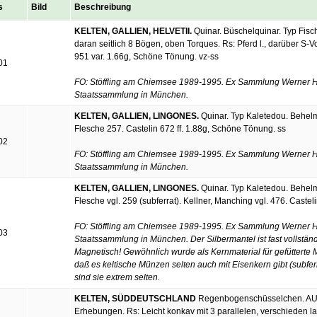
s
Bild
Beschreibung
KELTEN, GALLIEN, HELVETII.
Quinar. Büschelquinar. Typ Fischg
daran seitlich 8 Bögen, oben Torques. Rs: Pferd l., darüber S-V
951 var. 1.66g, Schöne Tönung. vz-ss
01
FO: Stöffling am Chiemsee 1989-1995. Ex Sammlung Werner Hi
Staatssammlung in München.
KELTEN, GALLIEN, LINGONES.
Quinar. Typ Kaletedou. Behelmt
Flesche 257. Castelin 672 ff. 1.88g, Schöne Tönung. ss
02
FO: Stöffling am Chiemsee 1989-1995. Ex Sammlung Werner Hi
Staatssammlung in München.
KELTEN, GALLIEN, LINGONES.
Quinar. Typ Kaletedou. Behelmt
Flesche vgl. 259 (subferrat). Kellner, Manching vgl. 476. Casteli
FO: Stöffling am Chiemsee 1989-1995. Ex Sammlung Werner Hi
03
Staatssammlung in München. Der Silbermantel ist fast vollständi
Magnetisch! Gewöhnlich wurde als Kernmaterial für gefütterte 
daß es keltische Münzen selten auch mit Eisenkern gibt (subferra
sind sie extrem selten.
KELTEN, SÜDDEUTSCHLAND
Regenbogenschüsselchen. AU-1/
Erhebungen. Rs: Leicht konkav mit 3 parallelen, verschieden la