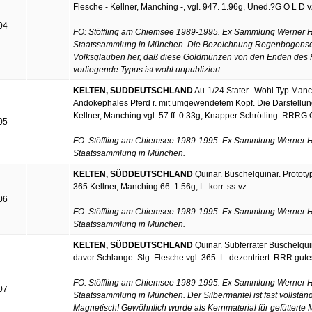
Flesche - Kellner, Manching -, vgl. 947. 1.96g, Uned.?G O L D v
04
FO: Stöffling am Chiemsee 1989-1995. Ex Sammlung Werner Hi
Staatssammlung in München. Die Bezeichnung Regenbogenschü
Volksglauben her, daß diese Goldmünzen von den Enden des R
vorliegende Typus ist wohl unpubliziert.
KELTEN, SÜDDEUTSCHLAND
Au-1/24 Stater.. Wohl Typ Manch
Andokephales Pferd r. mit umgewendetem Kopf. Die Darstellung
Kellner, Manching vgl. 57 ff. 0.33g, Knapper Schrötling. RRRG 
05
FO: Stöffling am Chiemsee 1989-1995. Ex Sammlung Werner Hi
Staatssammlung in München.
KELTEN, SÜDDEUTSCHLAND
Quinar. Büschelquinar. Prototyp 
365 Kellner, Manching 66. 1.56g, L. korr. ss-vz
06
FO: Stöffling am Chiemsee 1989-1995. Ex Sammlung Werner Hi
Staatssammlung in München.
KELTEN, SÜDDEUTSCHLAND
Quinar. Subferrater Büschelquinar
davor Schlange. Slg. Flesche vgl. 365. L. dezentriert. RRR gute
FO: Stöffling am Chiemsee 1989-1995. Ex Sammlung Werner Hi
07
Staatssammlung in München. Der Silbermantel ist fast vollständi
Magnetisch! Gewöhnlich wurde als Kernmaterial für gefütterte 