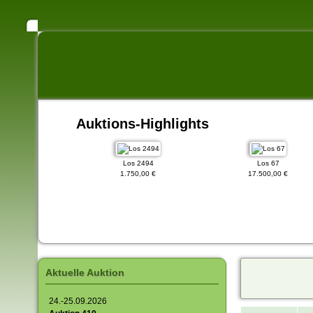
Auktions-Highlights
943
Los 2494
Los 67
00 €
1.750,00 €
17.500,00 €
Aktuelle Auktion
24.-25.09.2026