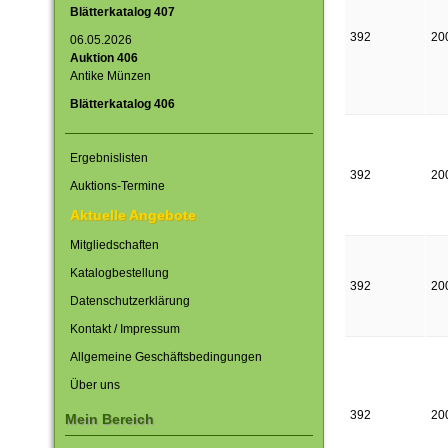
Blätterkatalog 407
392
20
06.05.2026
Auktion 406
Antike Münzen
Blätterkatalog 406
Ergebnislisten
392
20
Auktions-Termine
Aktuelle Angebote
Mitgliedschaften
Katalogbestellung
392
20
Datenschutzerklärung
Kontakt / Impressum
Allgemeine Geschäftsbedingungen
Über uns
392
20
Mein Bereich