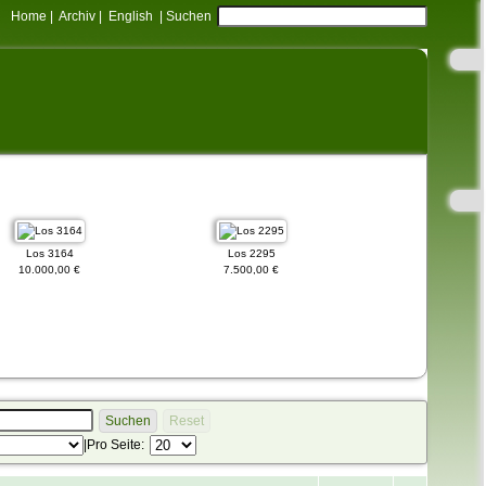
Home
|
Archiv
|
English
|
Suchen
Los 3164
Los 2295
Los 3168
10.000,00 €
7.500,00 €
15.000,00 €
Suchen
Reset
|
Pro Seite: