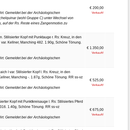
€ 200,00
rt. Gemeldet bei der Archäologischen
Verkauft!
chelquinar (wohl Gruppe C) unter Wechsel von
s, auf der Rs. Reste eines Zangenmotivs zu
 Stilisierter Kopf mit Punktauge r. Rs: Kreuz, in den
7 var. Kellner, Manching 482. 1.90g, Schöne Tönung.
€ 1.350,00
Verkauft!
rt. Gemeldet bei der Archäologischen
h I var. Stilisierter Kopf l. Rs: Kreuz, in den
. Kellner, Manching -. 1.87g, Schöne Tönung. RR ss-vz
€ 525,00
Verkauft!
rt. Gemeldet bei der Archäologischen
sierter Kopf mit Punktkreisauge l. Rs: Stilisiertes Pferd
 2316. 1.40g, Schöne Tönung. RR ss-vz
€ 675,00
Verkauft!
rt. Gemeldet bei der Archäologischen