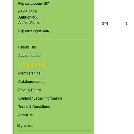
Flip catalogue 407
06.05.2026
Auktion 406
Antike Münzen
374
1
Flip catalogue 406
Result lists
Auction dates
Current offers
Memberships
Catalogue order
Privacy Policy
Contact / Legal Information
Terms & Conditions
About us
My area