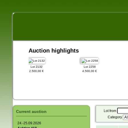
Auction highlights
Lot 2132
Lot 2258
2.500,00 €
4.500,00 €
1
Lot from
Current auction
Category
24.-25.09.2026