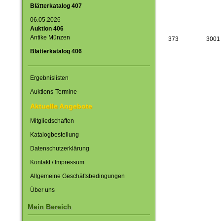
Blätterkatalog 407
06.05.2026
Auktion 406
Antike Münzen
373
3001
Blätterkatalog 406
Ergebnislisten
Auktions-Termine
Aktuelle Angebote
Mitgliedschaften
Katalogbestellung
Datenschutzerklärung
Kontakt / Impressum
Allgemeine Geschäftsbedingungen
Über uns
Mein Bereich