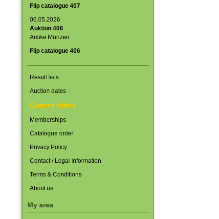
Flip catalogue 407
06.05.2026
Auktion 406
Antike Münzen
Flip catalogue 406
Result lists
Auction dates
Current offers
Memberships
Catalogue order
Privacy Policy
Contact / Legal Information
Terms & Conditions
About us
My area