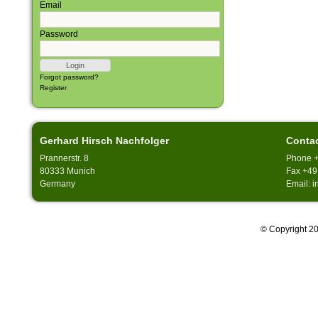
Email
Password
Forgot password?
Register
Gerhard Hirsch Nachfolger
Conta
Prannerstr. 8
Phone +
80333 Munich
Fax +49
Germany
Email: 
© Copyright 20