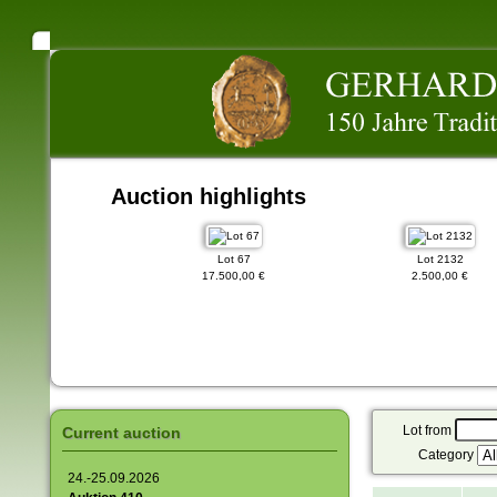
Auction highlights
Lot 2401
Lot 67
Lot 2132
.500,00 €
17.500,00 €
2.500,00 €
Lot from
Current auction
Category
24.-25.09.2026