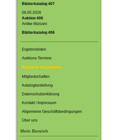
Blätterkatalog 407
06.05.2026
Auktion 406
Antike Münzen
Blätterkatalog 406
Ergebnislisten
Auktions-Termine
Aktuelle Angebote
Mitgliedschaften
Katalogbestellung
Datenschutzerklärung
Kontakt / Impressum
Allgemeine Geschäftsbedingungen
Über uns
Mein Bereich