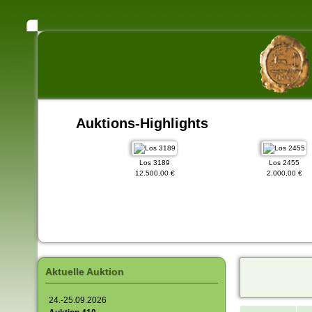
Auktions-Highlights
Los 67
Los 3189
Los 2455
17.500,00 €
12.500,00 €
2.000,00 €
Aktuelle Auktion
24.-25.09.2026