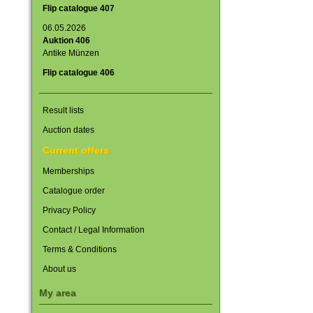
Flip catalogue 407
06.05.2026
Auktion 406
Antike Münzen
Flip catalogue 406
Result lists
Auction dates
Current offers
Memberships
Catalogue order
Privacy Policy
Contact / Legal Information
Terms & Conditions
About us
My area