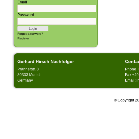
Email
Password
Forgot password?
Register
Gerhard Hirsch Nachfolger
Conta
Prannerstr. 8
Phone +
80333 Munich
Fax +49
Germany
Email: 
© Copyright 20